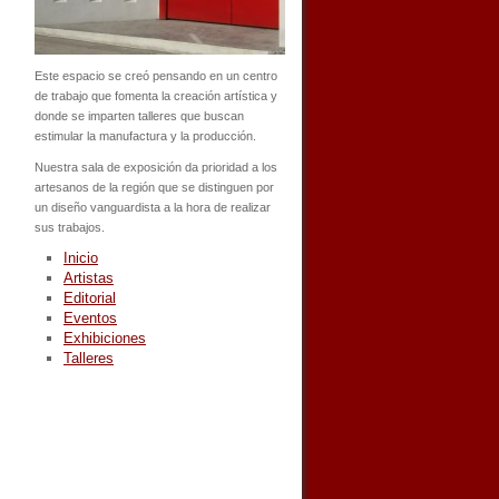
Este espacio se creó pensando en un centro
de trabajo que fomenta la creación artística y
donde se imparten talleres que buscan
estimular la manufactura y la producción.
Nuestra sala de exposición da prioridad a los
artesanos de la región que se distinguen por
un diseño vanguardista a la hora de realizar
sus trabajos.
Inicio
Artistas
Editorial
Eventos
Exhibiciones
Talleres