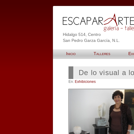
Hidalgo 514, Centro
San Pedro Garza García, N.L.
Inicio
Talleres
Exh
De lo visual a l
En:
Exhibiciones