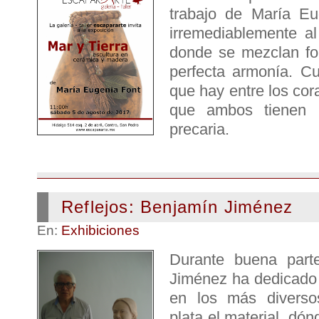
trabajo de María Eu
irremediablemente al
donde se mezclan for
perfecta armonía. C
que hay entre los cor
que ambos tienen u
precaria.
Reflejos: Benjamín Jiménez
En:
Exhibiciones
Durante buena part
Jiménez ha dedicado s
en los más diversos
plata el material, dó